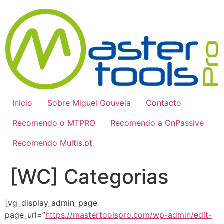
Pular
para
o
conteúdo
Inicio
Sobre Miguel Gouveia
Contacto
Recomendo o MTPRO
Recomendo a OnPassive
Recomendo Multis.pt
[WC] Categorias
[vg_display_admin_page
page_url=”
https://mastertoolspro.com/wp-admin/edit-