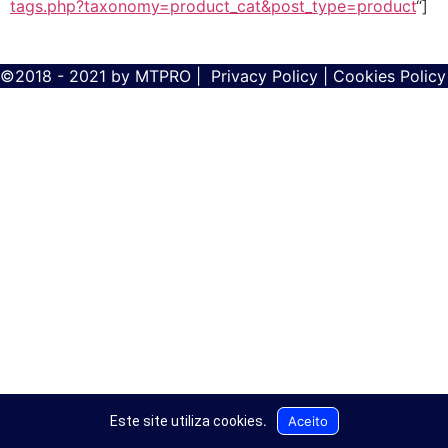
tags.php?taxonomy=product_cat&post_type=product
“]
©2018 - 2021 by
MTPRO
|
Privacy Policy
|
Cookies Policy
Aceito
Este site utiliza cookies
.