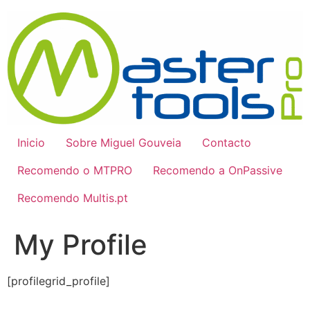
Pular
para
o
conteúdo
Inicio
Sobre Miguel Gouveia
Contacto
Recomendo o MTPRO
Recomendo a OnPassive
Recomendo Multis.pt
My Profile
[profilegrid_profile]