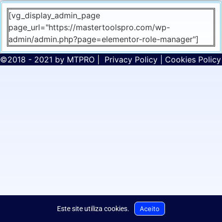
[vg_display_admin_page
page_url="https://mastertoolspro.com/wp-
admin/admin.php?page=elementor-role-manager"]
©2018 - 2021 by
MTPRO
|
Privacy Policy
|
Cookies Policy
Aceito
Este site utiliza cookies
.