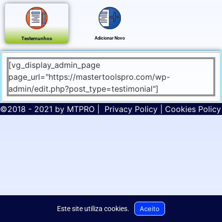
Testemunhos
Adicionar Novo
[vg_display_admin_page
page_url="https://mastertoolspro.com/wp-
admin/edit.php?post_type=testimonial"]
©2018 - 2021 by
MTPRO
|
Privacy Policy
|
Cookies Policy
Aceito
Este site utiliza cookies
.