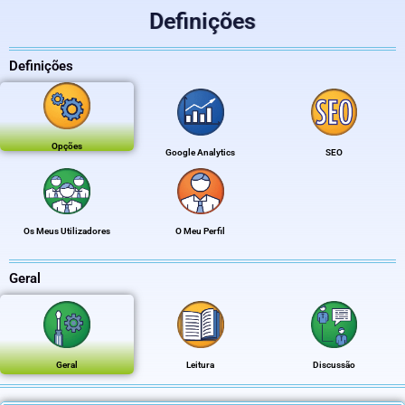
Definições
Definições
Opções
Google Analytics
SEO
Os Meus Utilizadores
O Meu Perfil
Geral
Geral
Leitura
Discussão