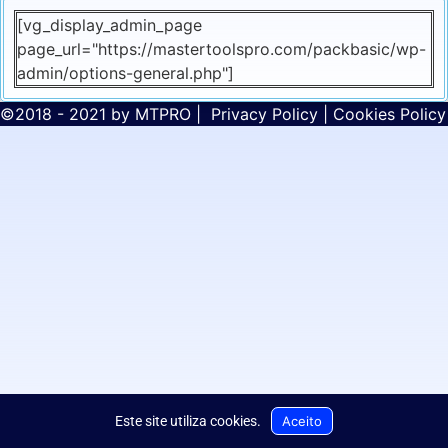
[vg_display_admin_page
page_url="https://mastertoolspro.com/packbasic/wp-
admin/options-general.php"]
©2018 - 2021 by
MTPRO
|
Privacy Policy
|
Cookies Policy
Aceito
Este site utiliza cookies
.