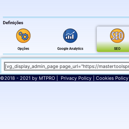
Definições
Opções
Google Analytics
SEO
[vg_display_admin_page page_url="https://mastertools
©2018 - 2021 by
MTPRO
|
Privacy Policy
|
Cookies Policy